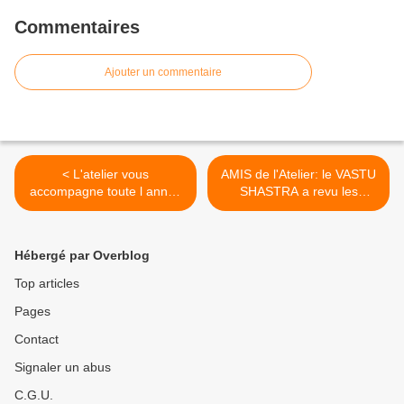
Commentaires
Ajouter un commentaire
< L'atelier vous
AMIS de l'Atelier: le VASTU
accompagne toute l année
SHASTRA a revu les
dans votre épanouissement
energies vitales de l'atelier
avec nos stages
est c'est le bonheur >
Hébergé par Overblog
Top articles
Pages
Contact
Signaler un abus
C.G.U.