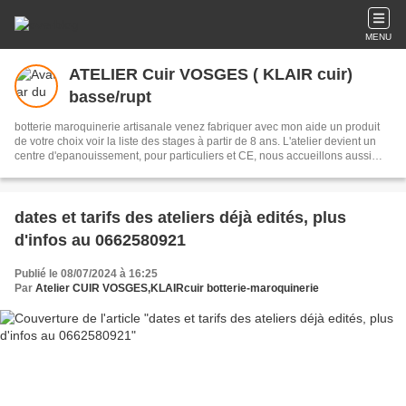
MENU
ATELIER Cuir VOSGES ( KLAIR cuir)
basse/rupt
botterie maroquinerie artisanale venez fabriquer avec mon aide un produit
de votre choix voir la liste des stages à partir de 8 ans. L'atelier devient un
centre d'epanouissement, pour particuliers et CE, nous accueillons aussi
d'autres activités de détente et d'epanouissement , suivez nous par la
newsletter. A bientôt. 94 impasse des fougères 88120 basse sur le rupt
proch GerardmerLa Bresse
dates et tarifs des ateliers déjà edités, plus
d'infos au 0662580921
Publié le 08/07/2024 à 16:25
Par
Atelier CUIR VOSGES,KLAIRcuir botterie-maroquinerie