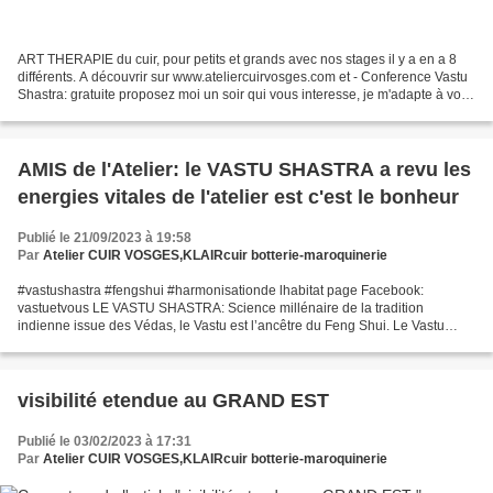
ART THERAPIE du cuir, pour petits et grands avec nos stages il y a en a 8
différents. A découvrir sur www.ateliercuirvosges.com et - Conference Vastu
Shastra: gratuite proposez moi un soir qui vous interesse, je m'adapte à vous
s'annoncer au 06.62.58.09.21...
AMIS de l'Atelier: le VASTU SHASTRA a revu les
energies vitales de l'atelier est c'est le bonheur
Publié le 21/09/2023 à 19:58
Par
Atelier CUIR VOSGES,KLAIRcuir botterie-maroquinerie
#vastushastra #fengshui #harmonisationde lhabitat page Facebook:
vastuetvous LE VASTU SHASTRA: Science millénaire de la tradition
indienne issue des Védas, le Vastu est l’ancêtre du Feng Shui. Le Vastu
Shastra, qui se traduit littéralement par ” science...
visibilité etendue au GRAND EST
Publié le 03/02/2023 à 17:31
Par
Atelier CUIR VOSGES,KLAIRcuir botterie-maroquinerie