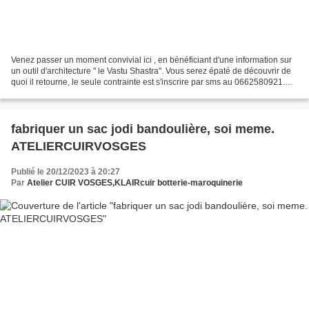
Venez passer un moment convivial ici , en bénéficiant d'une information sur
un outil d'architecture " le Vastu Shastra". Vous serez épaté de découvrir de
quoi il retourne, le seule contrainte est s'inscrire par sms au 0662580921.
debut à 18h. merci durée...
fabriquer un sac jodi bandoulière, soi meme.
ATELIERCUIRVOSGES
Publié le 20/12/2023 à 20:27
Par
Atelier CUIR VOSGES,KLAIRcuir botterie-maroquinerie