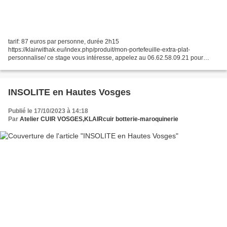
tarif: 87 euros par personne, durée 2h15
https://klairwithak.eu/index.php/produit/mon-portefeuille-extra-plat-
personnalise/ ce stage vous intéresse, appelez au 06.62.58.09.21 pour
réserver un créneau horaire qui vous convient. précisez le nom du stage...
INSOLITE en Hautes Vosges
Publié le 17/10/2023 à 14:18
Par
Atelier CUIR VOSGES,KLAIRcuir botterie-maroquinerie