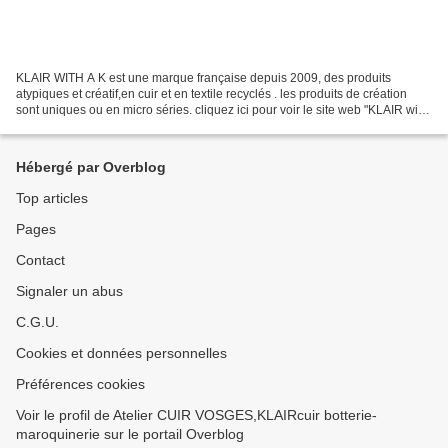
KLAIR WITH A K est une marque française depuis 2009, des produits
atypiques et créatif,en cuir et en textile recyclés . les produits de création
sont uniques ou en micro séries. cliquez ici pour voir le site web "KLAIR with
a K" Prenez Rendez-vous! 06.62.58.09.21...
Hébergé par Overblog
Top articles
Pages
Contact
Signaler un abus
C.G.U.
Cookies et données personnelles
Préférences cookies
Voir le profil de Atelier CUIR VOSGES,KLAIRcuir botterie-
maroquinerie sur le portail Overblog